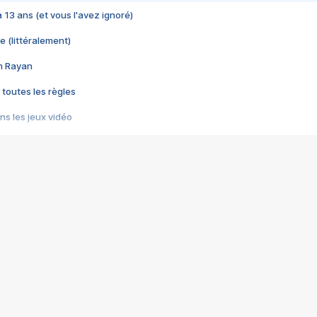
 a 13 ans (et vous l'avez ignoré)
e (littéralement)
im Rayan
 toutes les règles
s les jeux vidéo
us choquant de Rockstar ? - Le scandale BULLY
e plus moche de Steam
du RÊVE tourne au CAUCHEMAR
pendant 8 heures
it… à tort
umiliés par un jeu vidéo
ire - Final Fantasy 8